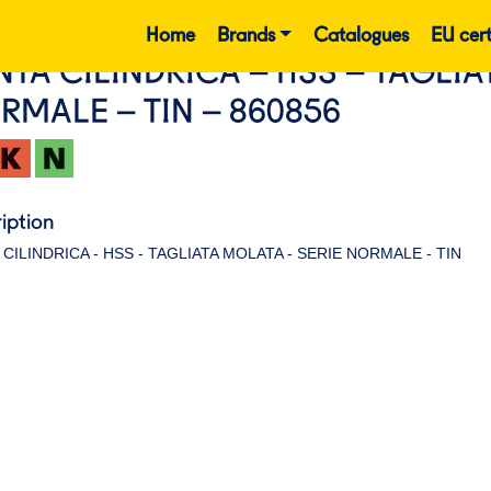
Home
Brands
Catalogues
EU cert
NTA CILINDRICA – HSS – TAGLIA
RMALE – TIN – 860856
iption
CILINDRICA - HSS - TAGLIATA MOLATA - SERIE NORMALE - TIN