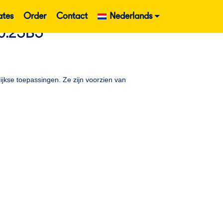
ates
Order
Contact
Nederlands
0.25B5
kse toepassingen. Ze zijn voorzien van