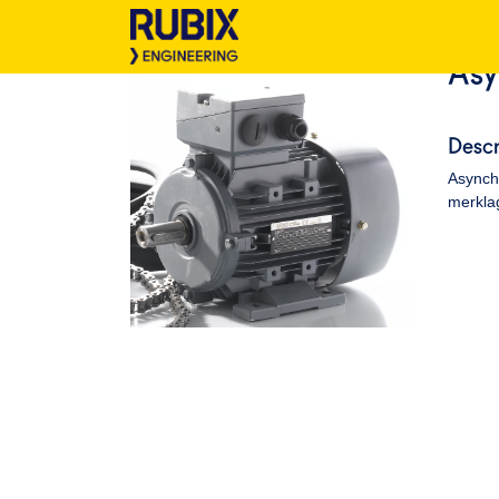
Asy
Descr
Asynch
merkla