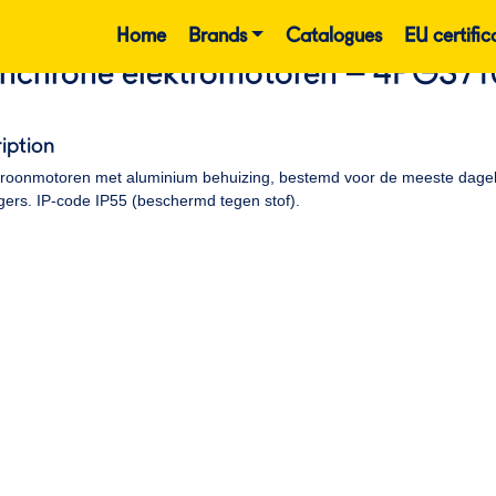
Home
Brands
Catalogues
EU certific
nchrone elektromotoren – 4PGS71
iption
roonmotoren met aluminium behuizing, bestemd voor de meeste dagelij
gers. IP-code IP55 (beschermd tegen stof).