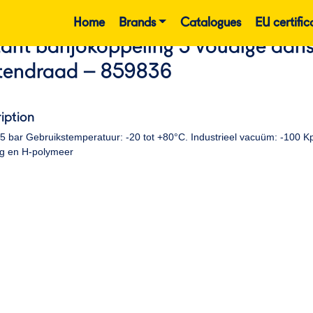
Home
Brands
Catalogues
EU certific
tant banjokoppeling 3 voudige aansl
tendraad – 859836
iption
15 bar Gebruikstemperatuur: -20 tot +80°C. Industrieel vacuüm: -100 
g en H-polymeer