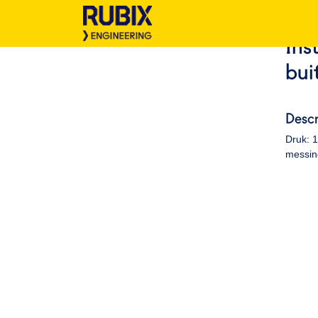
Ins
bui
Descr
Druk: 
messin