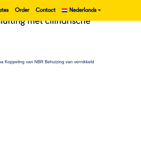
ates
Order
Contact
Nederlands
uiting met cilindrische
Kpa Koppeling van NBR Behuizing van vernikkeld