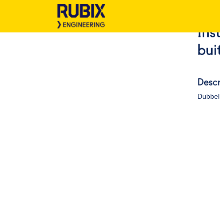
Ins
bui
Descr
Dubbel