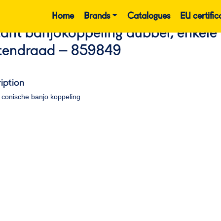
Home
Brands
Catalogues
EU certific
tant banjokoppeling dubbel, enkele
tendraad – 859849
iption
 conische banjo koppeling