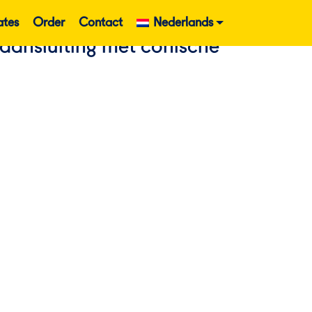
ates
Order
Contact
Nederlands
 aansluiting met conische