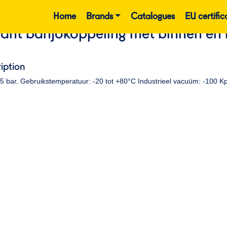
Home
Brands
Catalogues
EU certific
tant banjokoppeling met binnen en
iption
15 bar. Gebruikstemperatuur: -20 tot +80°C Industrieel vacuüm: -100 