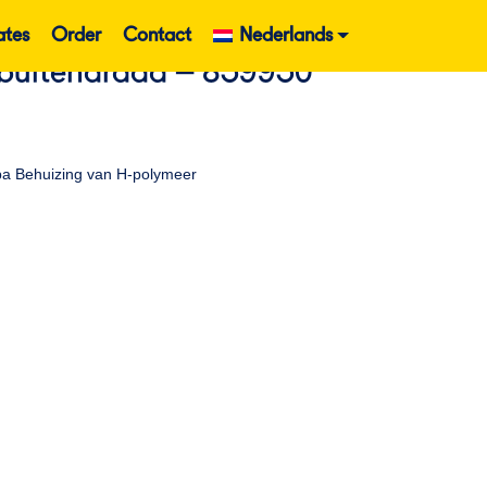
ates
Order
Contact
Nederlands
 buitendraad – 859950
Kpa Behuizing van H-polymeer