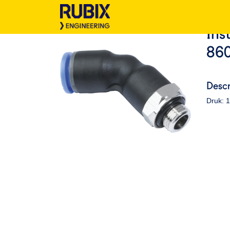
Ins
86
Descr
Druk: 