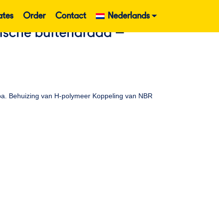
ates
Order
Contact
Nederlands
rische buitendraad –
Kpa. Behuizing van H-polymeer Koppeling van NBR