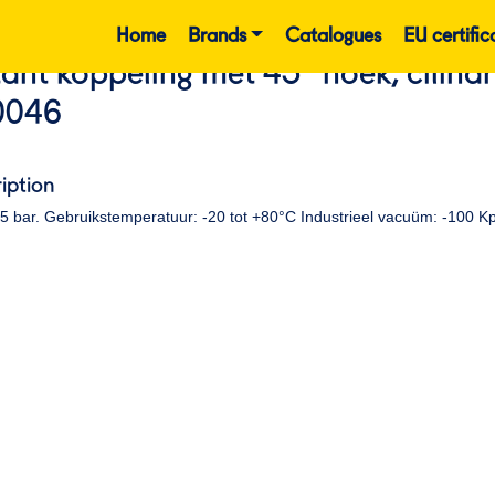
Home
Brands
Catalogues
EU certific
tant koppeling met 45º hoek, cilind
0046
iption
15 bar. Gebruikstemperatuur: -20 tot +80°C Industrieel vacuüm: -100 