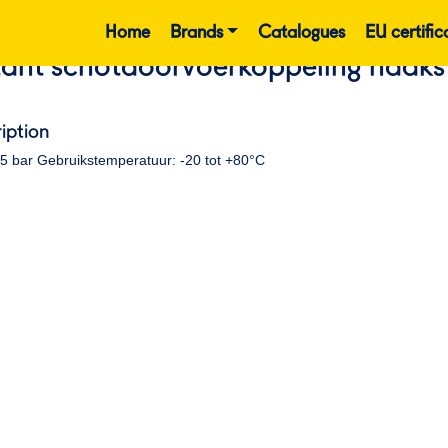
Home
Brands
Catalogues
EU certific
tant schotdoorvoerkoppeling haak
iption
15 bar Gebruikstemperatuur: -20 tot +80°C