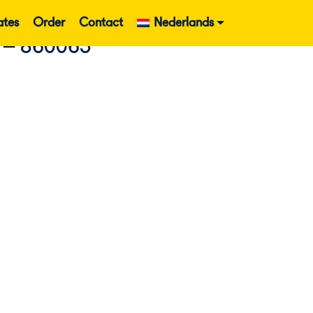
ates
Order
Contact
Nederlands
s – 860063