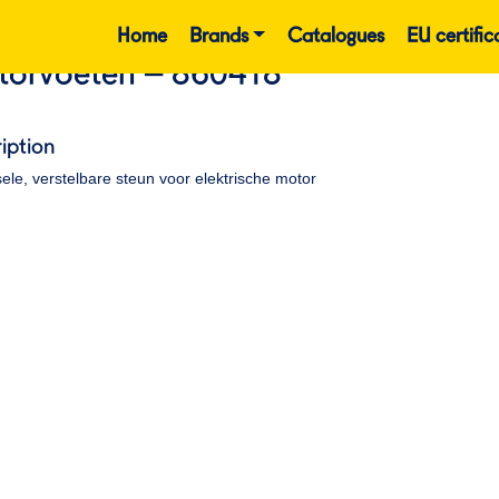
Home
Brands
Catalogues
EU certific
orvoeten – 860418
iption
ele, verstelbare steun voor elektrische motor